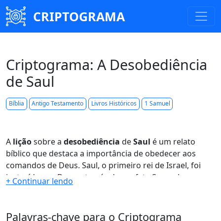
CRIPTOGRAMA
Criptograma: A Desobediência
de Saul
Bíblia
Antigo Testamento
Livros Históricos
1 Samuel
A
lição
sobre a
desobediência
de
Saul
é um relato
bíblico que destaca a importância de obedecer aos
comandos de Deus. Saul, o primeiro rei de Israel, foi
instruído por Deus, através do profeta Samuel, para
destruir completamente os amalequitas, incluindo
homens, mulheres, crianças, animais e bens. No
entanto, Saul desobedeceu a ordem divina e poupou o
Palavras-chave para o Criptograma