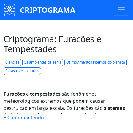
CRIPTOGRAMA
Criptograma: Furacões e
Tempestades
Ciências
Os ambientes da Terra
Os movimentos internos do planeta
Catástrofes naturais
Furacões
e
tempestades
são fenômenos
meteorológicos extremos que podem causar
destruição em larga escala. Os furacões são
sistemas
de baixa pressão
que se formam sobre águas quentes
oceânicas, enquanto as tempestades podem se formar
em diversas condições climáticas. Ambos podem trazer