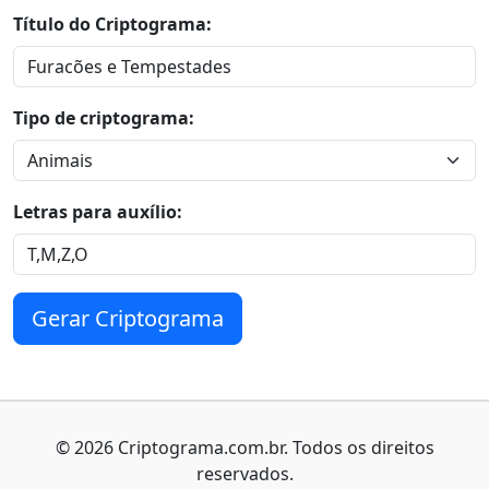
tempestades.
Título do Criptograma:
Conteúdo gerado por Inteligência Artificial (GPT4).
Caso encontre algum erro entre em contato conosco.
Tipo de criptograma:
Letras para auxílio:
Gerar Criptograma
© 2026 Criptograma.com.br. Todos os direitos
reservados.