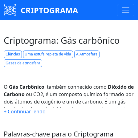
CRIPTOGRAMA
Criptograma: Gás carbônico
Ciências
Uma estufa repleta de vida
A Atmosfera
Gases da atmosfera
O
Gás Carbônico
, também conhecido como
Dióxido de
Carbono
ou CO2, é um composto químico formado por
dois átomos de oxigênio e um de carbono. É um gás
incolor, inodoro e insípido, extremamente importante
para o equilíbrio do meio ambiente, mas que também
pode ser prejudicial em excesso.
Palavras-chave para o Criptograma
Na natureza, o CO2 está presente no ar atmosférico em