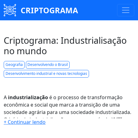
CRIPTOGRAMA
Criptograma: Industrialisação
no mundo
Geografia
Desenvolvendo o Brasil
Desenvolvimento industrial e novas tecnologias
A
industrialização
é o processo de transformação
econômica e social que marca a transição de uma
sociedade agrária para uma sociedade industrializada.
O início da industrialização ocorreu no século XVIII na
Inglaterra
com a
Revolução Industrial
. O processo de
industrialização se espalhou para outros países