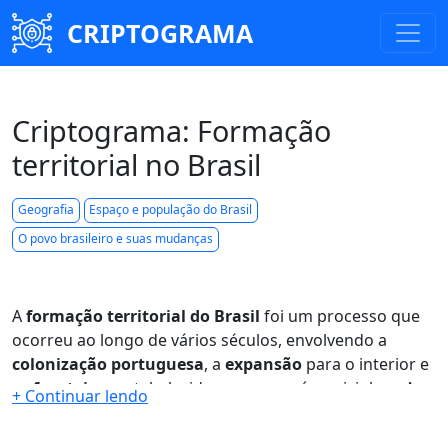
CRIPTOGRAMA
Criptograma: Formação
territorial no Brasil
Geografia
Espaço e população do Brasil
O povo brasileiro e suas mudanças
A
formação territorial do Brasil
foi um processo que
ocorreu ao longo de vários séculos, envolvendo a
colonização portuguesa
, a
expansão
para o interior e
as
fronteiras
estabelecidas com os países vizinhos. A
princípio, os
limites
do território brasileiro eram
determinados pelo
Tratado de Tordesilhas
, que dividiu