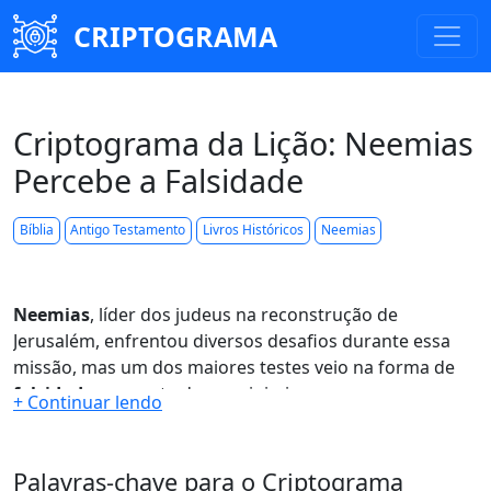
CRIPTOGRAMA
Criptograma da Lição: Neemias
Percebe a Falsidade
Bíblia
Antigo Testamento
Livros Históricos
Neemias
Neemias
, líder dos judeus na reconstrução de
Jerusalém, enfrentou diversos desafios durante essa
missão, mas um dos maiores testes veio na forma de
falsidade
por parte de seus inimigos.
Apesar de demonstrarem apoio à sua liderança, seus
oponentes tentaram
enganá-lo
em várias ocasiões.
Palavras-chave para o Criptograma
Neemias, contudo, era sábio e percebeu as intenções