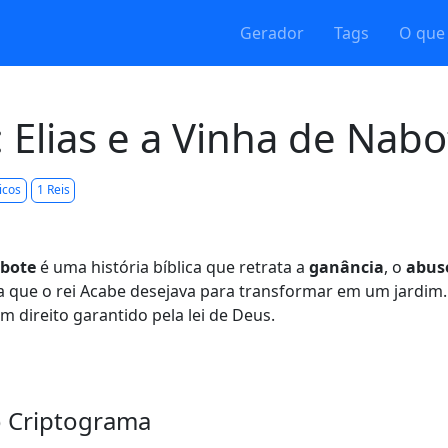
Gerador
Tags
O que
 Elias e a Vinha de Nabo
icos
1 Reis
abote
é uma história bíblica que retrata a
ganância
, o
abus
 que o rei Acabe desejava para transformar em um jardim.
m direito garantido pela lei de Deus.
trado
por não conseguir a vinha. Sua esposa, Jezabel, deci
ade de Nabote. Ela escreveu cartas em nome de Acabe, or
 e que ele fosse apedrejado até a morte.
o Criptograma
tomou posse da vinha. Deus enviou o profeta Elias para co