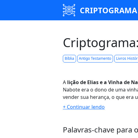
CRIPTOGRAMA
Criptograma:
Bíblia
Antigo Testamento
Livros Histór
A
lição de Elias e a Vinha de N
Nabote era o dono de uma vinha
vender sua herança, o que era u
Acabe ficou
descontente e frus
maligno para tomar a propried
falsas acusações
contra Nabote,
Palavras-chave para 
Após a morte de Nabote, Acabe 