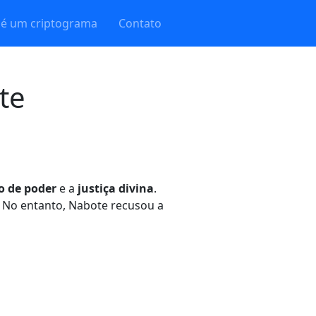
 é um criptograma
Contato
te
o de poder
e a
justiça divina
.
 No entanto, Nabote recusou a
diu
intervir
e elaborou um plano
denando que fossem levantadas
nfrontar o rei com sua
maldade